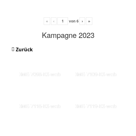
«
‹
von
6
›
»
Kampagne 2023
Zurück
IMG 7098-KS-web
IMG 7109-KS-web
IMG 7116-KS-web
IMG 7119-KS-web