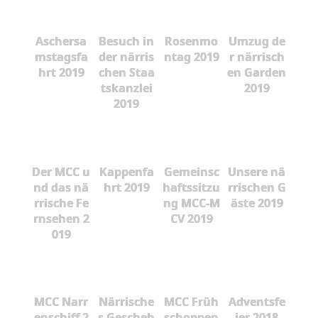
Aschersa
Besuch in
Rosenmo
Umzug de
mstagsfa
der närris
ntag 2019
r närrisch
hrt 2019
chen Staa
en Garden
tskanzlei
2019
2019
Der MCC u
Kappenfa
Gemeinsc
Unsere nä
nd das nä
hrt 2019
haftssitzu
rrischen G
rrische Fe
ng MCC-M
äste 2019
rnsehen 2
CV 2019
019
MCC Narr
Närrische
MCC Früh
Adventsfe
enschiff 2
s Gescheh
schoppen
ier 2018