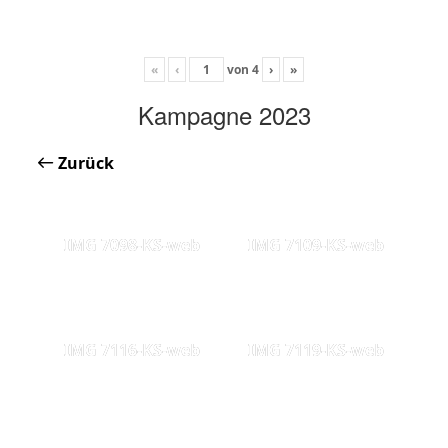
«
‹
von
4
›
»
Kampagne 2023
Zurück
IMG 7098-KS-web
IMG 7109-KS-web
IMG 7116-KS-web
IMG 7119-KS-web