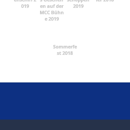
019
en auf der
2019
MCC Bühn
e 2019
Sommerfe
st 2018