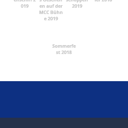
019
en auf der
2019
MCC Bühn
e 2019
Sommerfe
st 2018