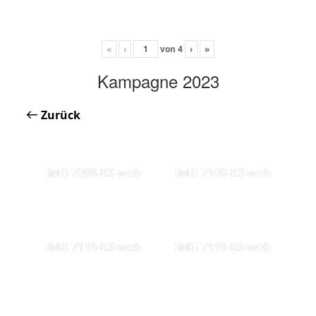
«
‹
von
4
›
»
Kampagne 2023
Zurück
IMG 7098-KS-web
IMG 7109-KS-web
IMG 7116-KS-web
IMG 7119-KS-web