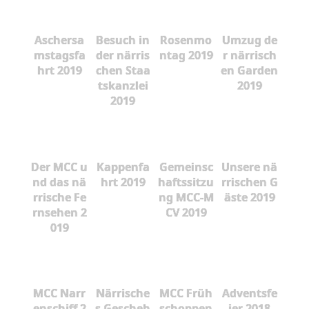
Aschersa
Besuch in
Rosenmo
Umzug de
mstagsfa
der närris
ntag 2019
r närrisch
hrt 2019
chen Staa
en Garden
tskanzlei
2019
2019
Der MCC u
Kappenfa
Gemeinsc
Unsere nä
nd das nä
hrt 2019
haftssitzu
rrischen G
rrische Fe
ng MCC-M
äste 2019
rnsehen 2
CV 2019
019
MCC Narr
Närrische
MCC Früh
Adventsfe
enschiff 2
s Gescheh
schoppen
ier 2018