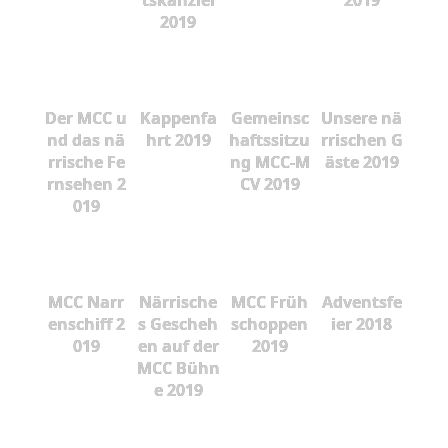
tskanzlei
2019
2019
Der MCC u
Kappenfa
Gemeinsc
Unsere nä
nd das nä
hrt 2019
haftssitzu
rrischen G
rrische Fe
ng MCC-M
äste 2019
rnsehen 2
CV 2019
019
MCC Narr
Närrische
MCC Früh
Adventsfe
enschiff 2
s Gescheh
schoppen
ier 2018
019
en auf der
2019
MCC Bühn
e 2019