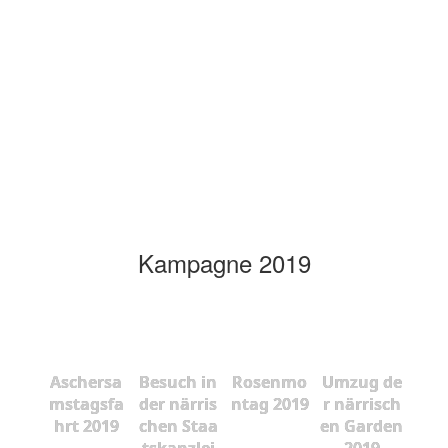
Kampagne 2019
Aschersa
Besuch in
Rosenmo
Umzug de
mstagsfa
der närris
ntag 2019
r närrisch
hrt 2019
chen Staa
en Garden