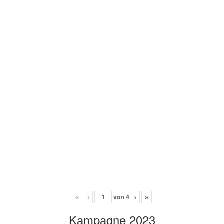
«
‹
von
4
›
»
Kampagne 2023