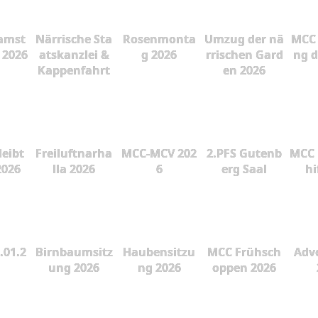
amst
Närrische Sta
Rosenmonta
Umzug der nä
MCC 
 2026
atskanzlei &
g 2026
rrischen Gard
ng d
Kappenfahrt
en 2026
leibt
Freiluftnarha
MCC-MCV 202
2.PFS Gutenb
MCC 
2026
lla 2026
6
erg Saal
hi
.01.2
Birnbaumsitz
Haubensitzu
MCC Frühsch
Adve
ung 2026
ng 2026
oppen 2026