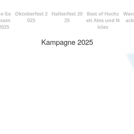
he Ge
Oktoberfest 2
Hallenfest 20
Best of Hochz
Wan
rsam
025
25
eit Alex und N
ac
2025
iclas
Kampagne 2025