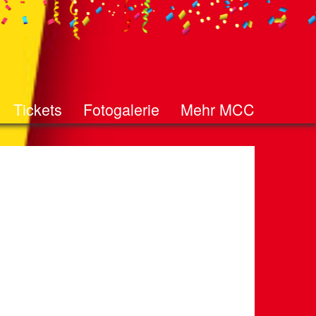
Tickets
Fotogalerie
Mehr MCC