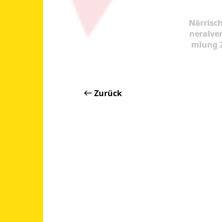
Närrisc
neralve
mlung 
Zurück