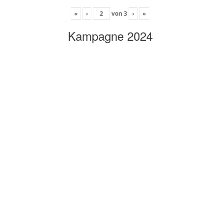
«
‹
von
3
›
»
Kampagne 2024