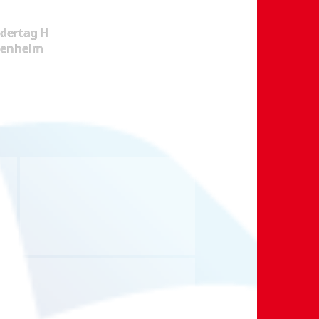
dertag H
kenheim