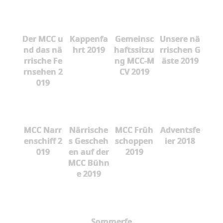
Der MCC u
Kappenfa
Gemeinsc
Unsere nä
nd das nä
hrt 2019
haftssitzu
rrischen G
rrische Fe
ng MCC-M
äste 2019
rnsehen 2
CV 2019
019
MCC Narr
Närrische
MCC Früh
Adventsfe
enschiff 2
s Gescheh
schoppen
ier 2018
019
en auf der
2019
MCC Bühn
e 2019
Sommerfe