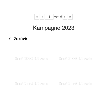
«
‹
von
6
›
»
Kampagne 2023
Zurück
IMG 7098-KS-web
IMG 7109-KS-web
IMG 7116-KS-web
IMG 7119-KS-web