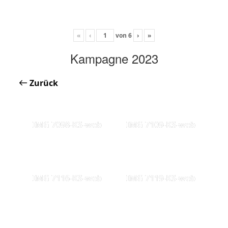
«
‹
von
6
›
»
Kampagne 2023
Zurück
IMG 7098-KS-web
IMG 7109-KS-web
IMG 7116-KS-web
IMG 7119-KS-web