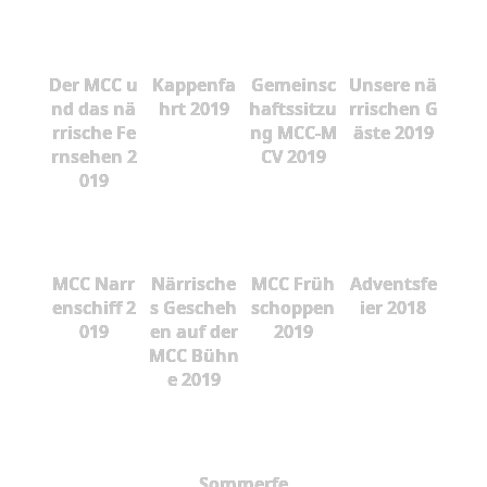
Der MCC u
Kappenfa
Gemeinsc
Unsere nä
nd das nä
hrt 2019
haftssitzu
rrischen G
rrische Fe
ng MCC-M
äste 2019
rnsehen 2
CV 2019
019
MCC Narr
Närrische
MCC Früh
Adventsfe
enschiff 2
s Gescheh
schoppen
ier 2018
019
en auf der
2019
MCC Bühn
e 2019
Sommerfe