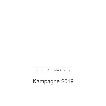
«
‹
von
2
›
»
Kampagne 2019