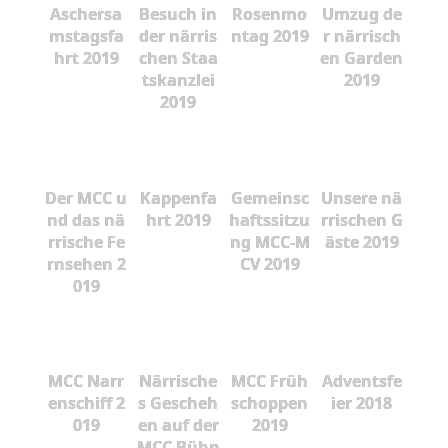
Aschersa
Besuch in
Rosenmo
Umzug de
mstagsfa
der närris
ntag 2019
r närrisch
hrt 2019
chen Staa
en Garden
tskanzlei
2019
2019
Der MCC u
Kappenfa
Gemeinsc
Unsere nä
nd das nä
hrt 2019
haftssitzu
rrischen G
rrische Fe
ng MCC-M
äste 2019
rnsehen 2
CV 2019
019
MCC Narr
Närrische
MCC Früh
Adventsfe
enschiff 2
s Gescheh
schoppen
ier 2018
019
en auf der
2019
MCC Bühn