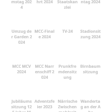
mstag 202
hrt 2024
Staatskan
ntag 2024
4
zlei
Umzug de
MCC-Final
TV-24
Stadionsit
r Garden 2
e 2024
zung 2024
024
MCC MCV
MCC Narr
Prunkfre
Birnbaum
2024
enschiff 2
mdensitz
sitzung
024
ung
Jubiläums
Adventsfe
Närrische
Wanderta
sitzung 12
ier 2023
Zwischen
g an der A