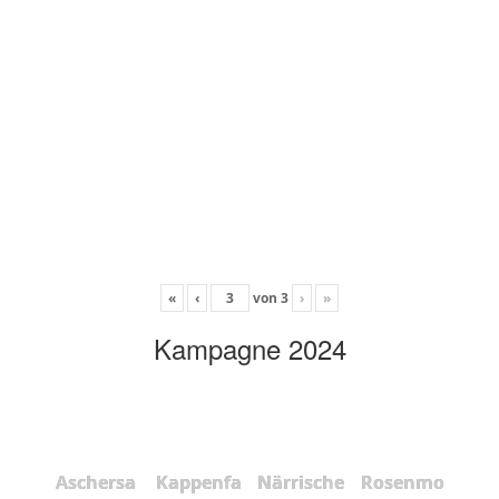
«
‹
von
3
›
»
Kampagne 2024
Aschersa
Kappenfa
Närrische
Rosenmo