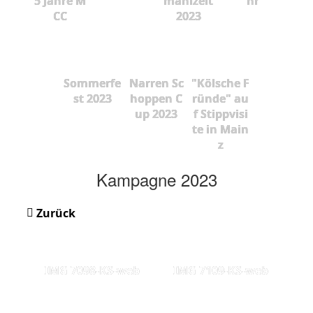
5 Jahre M
mahlzeit
hr
CC
2023
Sommerfe
Narren Sc
"Kölsche F
st 2023
hoppen C
ründe" au
up 2023
f Stippvisi
te in Main
z
Kampagne 2023
Zurück
IMG 7098-KS-web
IMG 7109-KS-web