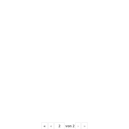
«
‹
von
2
›
»