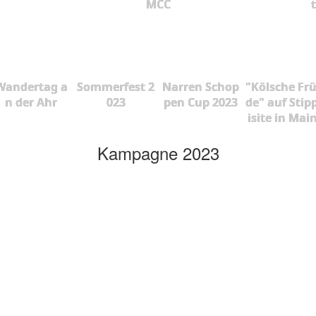
MCC
Wandertag a
Sommerfest 2
Narren Schop
"Kölsche Fr
n der Ahr
023
pen Cup 2023
de" auf Stip
isite in Mai
Kampagne 2023