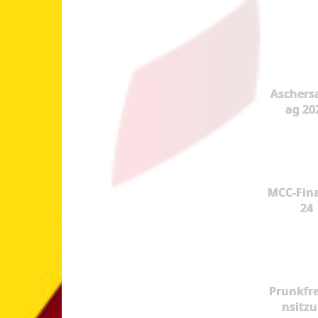
Aschers
ag 20
MCC-Fina
24
Prunkfr
nsitz