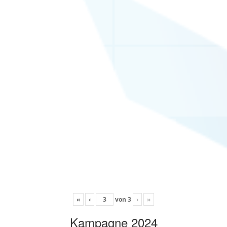
«
‹
von
3
›
»
Kampagne 2024