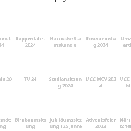
amst
Kappenfahrt
Närrische Sta
Rosenmonta
Umz
24
2024
atskanzlei
g 2024
ard
le 20
TV-24
Stadionsitzun
MCC MCV 202
MCC 
g 2024
4
hi
emde
Birnbaumsitz
Jubiläumssitz
Adventsfeier
Närr
ung
ung
ung 125 Jahre
2023
sche