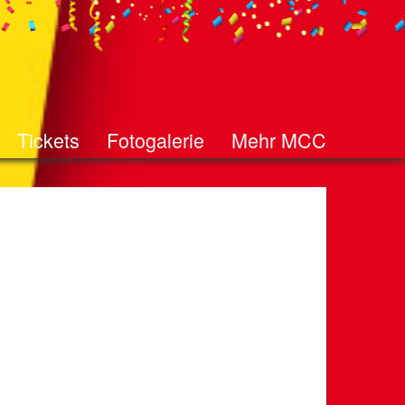
Tickets
Fotogalerie
Mehr MCC