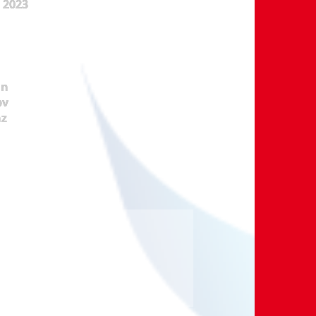
t 2023
ün
pv
nz