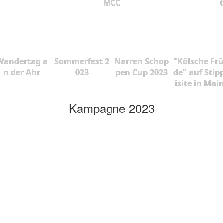
MCC
Wandertag a
Sommerfest 2
Narren Schop
"Kölsche Fr
n der Ahr
023
pen Cup 2023
de" auf Stip
isite in Mai
Kampagne 2023