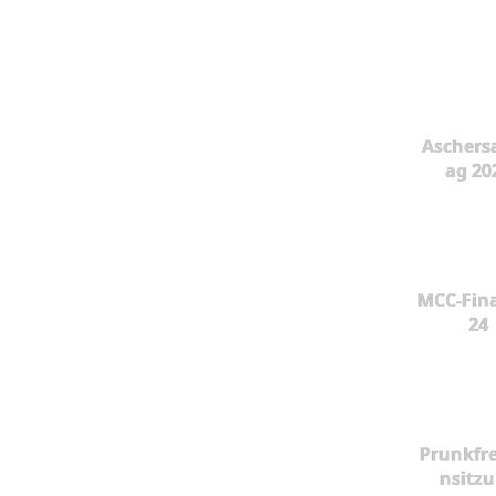
Aschers
ag 20
MCC-Fina
24
Prunkfr
nsitz