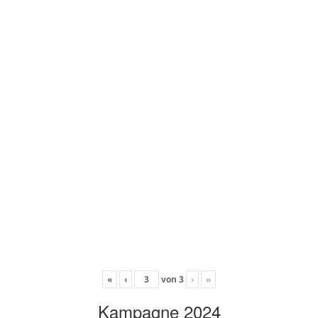
«
‹
von
3
›
»
Kampagne 2024