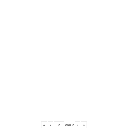
«
‹
von
2
›
»