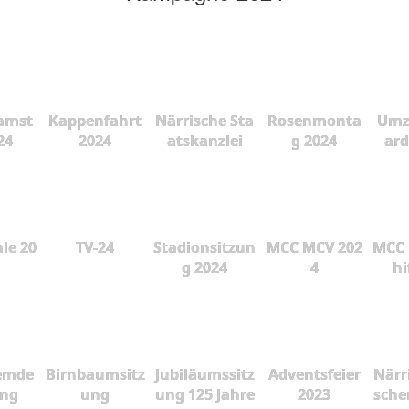
amst
Kappenfahrt
Närrische Sta
Rosenmonta
Umz
24
2024
atskanzlei
g 2024
ard
le 20
TV-24
Stadionsitzun
MCC MCV 202
MCC 
g 2024
4
hi
emde
Birnbaumsitz
Jubiläumssitz
Adventsfeier
Närr
ung
ung
ung 125 Jahre
2023
sche