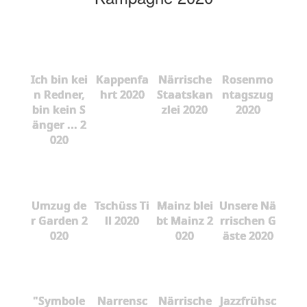
Ich bin kei
Kappenfa
Närrische
Rosenmo
n Redner,
hrt 2020
Staatskan
ntagszug
bin kein S
zlei 2020
2020
änger ... 2
020
Umzug de
Tschüss Ti
Mainz blei
Unsere Nä
r Garden 2
ll 2020
bt Mainz 2
rrischen G
020
020
äste 2020
"Symbole
Narrensc
Närrische
Jazzfrühsc