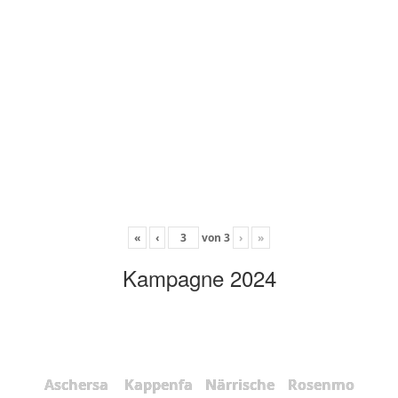
«
‹
von
3
›
»
Kampagne 2024
Aschersa
Kappenfa
Närrische
Rosenmo