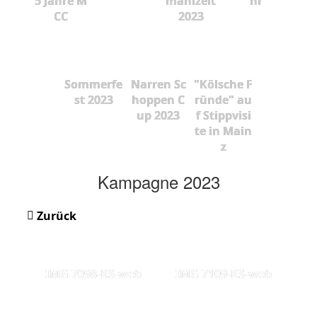
5 Jahre M
mahlzeit
hr
CC
2023
Sommerfe
Narren Sc
"Kölsche F
st 2023
hoppen C
ründe" au
up 2023
f Stippvisi
te in Main
z
Kampagne 2023
Zurück
IMG 7098-KS-web
IMG 7109-KS-web