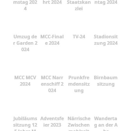
mstag 202
hrt 2024
Staatskan
ntag 2024
4
zlei
Umzug de
MCC-Final
TV-24
Stadionsit
r Garden 2
e 2024
zung 2024
024
MCC MCV
MCC Narr
Prunkfre
Birnbaum
2024
enschiff 2
mdensitz
sitzung
024
ung
Jubiläums
Adventsfe
Närrische
Wanderta
sitzung 12
ier 2023
Zwischen
g an der A