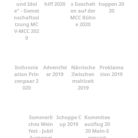
und Idol
hiff 2020
s Gescheh
hoppen 20
e" - Gemei
en auf der
20
nschaftssi
MCC Bühn
tzung MC
e 2020
V-MCC 202
0
Inthronis
Adventfei
Närrische
Proklama
ation Prin
er 2019
Zwischen
tion 2019
zenpaar 2
mahlzeit
020
2019
Sommerli
Schoppe C
Kommitee
ches Wein
up 2019
ausflug 20
fest - Jubil
20 Main-S
äumswei
pessart