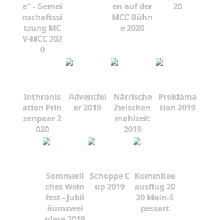
e" - Gemei
en auf der
20
nschaftssi
MCC Bühn
tzung MC
e 2020
V-MCC 202
0
Inthronis
Adventfei
Närrische
Proklama
ation Prin
er 2019
Zwischen
tion 2019
zenpaar 2
mahlzeit
020
2019
Sommerli
Schoppe C
Kommitee
ches Wein
up 2019
ausflug 20
fest - Jubil
20 Main-S
äumswei
pessart
nlese 2019