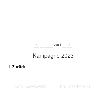
«
‹
von
6
›
»
Kampagne 2023
Zurück
IMG 7098-KS-web
IMG 7109-KS-web