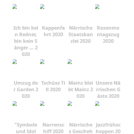
Ich bin kei
Kappenfa
Närrische
Rosenmo
n Redner,
hrt 2020
Staatskan
ntagszug
bin kein S
zlei 2020
2020
änger ... 2
020
Umzug de
Tschüss Ti
Mainz blei
Unsere Nä
r Garden 2
ll 2020
bt Mainz 2
rrischen G
020
020
äste 2020
"Symbole
Narrensc
Närrische
Jazzfrühsc
und Idol
hiff 2020
s Gescheh
hoppen 20