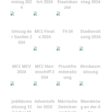
mstag 202
hrt 2024
Staatskan
ntag 2024
4
zlei
Umzug de
MCC-Final
TV-24
Stadionsit
r Garden 2
e 2024
zung 2024
024
MCC MCV
MCC Narr
Prunkfre
Birnbaum
2024
enschiff 2
mdensitz
sitzung
024
ung
Jubiläums
Adventsfe
Närrische
Wanderta
sitzung 12
ier 2023
Zwischen
g an der A