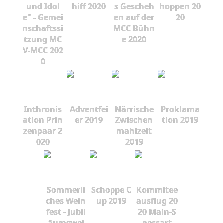
und Idol
hiff 2020
s Gescheh
hoppen 20
e" - Gemei
en auf der
20
nschaftssi
MCC Bühn
tzung MC
e 2020
V-MCC 202
0
Inthronis
Adventfei
Närrische
Proklama
ation Prin
er 2019
Zwischen
tion 2019
zenpaar 2
mahlzeit
020
2019
Sommerli
Schoppe C
Kommitee
ches Wein
up 2019
ausflug 20
fest - Jubil
20 Main-S
äumswei
pessart