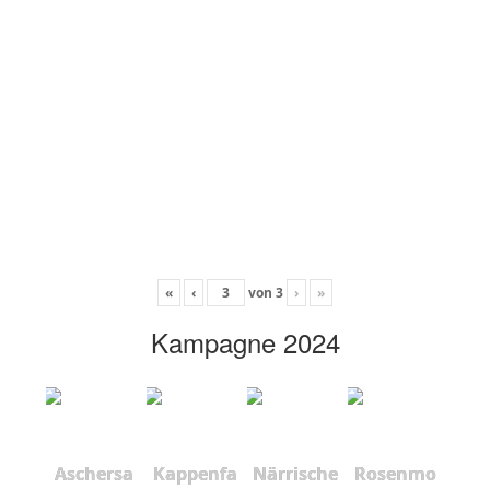
«
‹
von
3
›
»
Kampagne 2024
Aschersa
Kappenfa
Närrische
Rosenmo