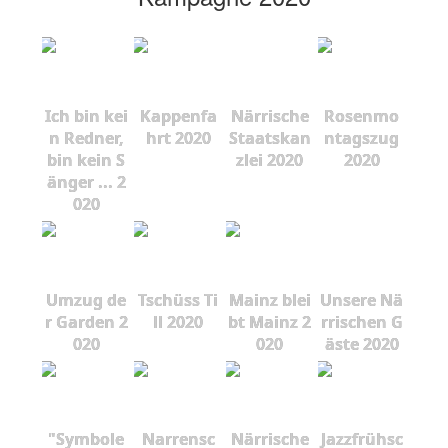
Ich bin kei
Kappenfa
Närrische
Rosenmo
n Redner,
hrt 2020
Staatskan
ntagszug
bin kein S
zlei 2020
2020
änger ... 2
020
Umzug de
Tschüss Ti
Mainz blei
Unsere Nä
r Garden 2
ll 2020
bt Mainz 2
rrischen G
020
020
äste 2020
"Symbole
Narrensc
Närrische
Jazzfrühsc