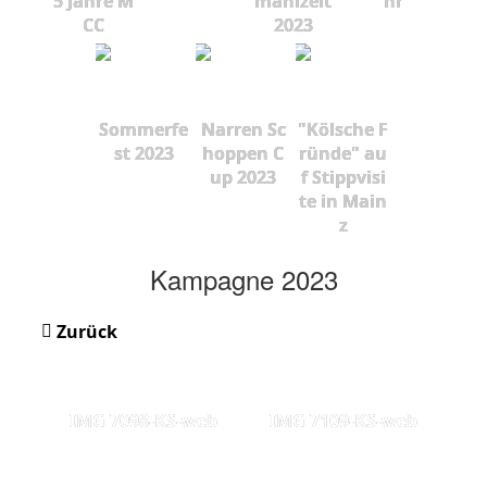
5 Jahre M
mahlzeit
hr
CC
2023
Sommerfe
Narren Sc
"Kölsche F
st 2023
hoppen C
ründe" au
up 2023
f Stippvisi
te in Main
z
Kampagne 2023
Zurück
IMG 7098-KS-web
IMG 7109-KS-web