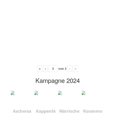
«
‹
von
3
›
»
Kampagne 2024
Aschersa
Kappenfa
Närrische
Rosenmo