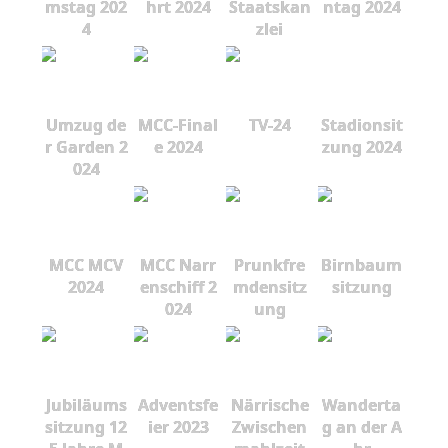
mstag 202
hrt 2024
Staatskan
ntag 2024
4
zlei
Umzug de
MCC-Final
TV-24
Stadionsit
r Garden 2
e 2024
zung 2024
024
MCC MCV
MCC Narr
Prunkfre
Birnbaum
2024
enschiff 2
mdensitz
sitzung
024
ung
Jubiläums
Adventsfe
Närrische
Wanderta
sitzung 12
ier 2023
Zwischen
g an der A