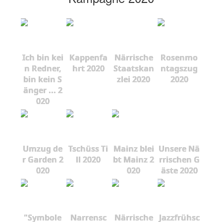
Ich bin kei
Kappenfa
Närrische
Rosenmo
n Redner,
hrt 2020
Staatskan
ntagszug
bin kein S
zlei 2020
2020
änger ... 2
020
Umzug de
Tschüss Ti
Mainz blei
Unsere Nä
r Garden 2
ll 2020
bt Mainz 2
rrischen G
020
020
äste 2020
"Symbole
Narrensc
Närrische
Jazzfrühsc