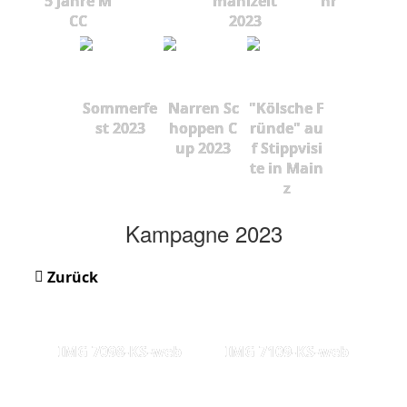
5 Jahre M
mahlzeit
hr
CC
2023
Sommerfe
Narren Sc
"Kölsche F
st 2023
hoppen C
ründe" au
up 2023
f Stippvisi
te in Main
z
Kampagne 2023
Zurück
IMG 7098-KS-web
IMG 7109-KS-web