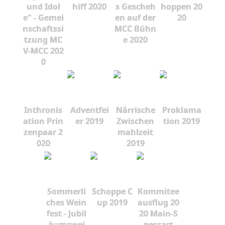
und Idol
hiff 2020
s Gescheh
hoppen 20
e" - Gemei
en auf der
20
nschaftssi
MCC Bühn
tzung MC
e 2020
V-MCC 202
0
Inthronis
Adventfei
Närrische
Proklama
ation Prin
er 2019
Zwischen
tion 2019
zenpaar 2
mahlzeit
020
2019
Sommerli
Schoppe C
Kommitee
ches Wein
up 2019
ausflug 20
fest - Jubil
20 Main-S
äumswei
pessart