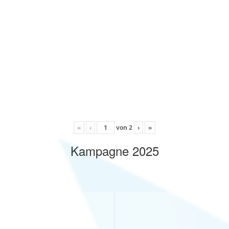
«
‹
von
2
›
»
Kampagne 2025