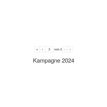
«
‹
von
3
›
»
Kampagne 2024