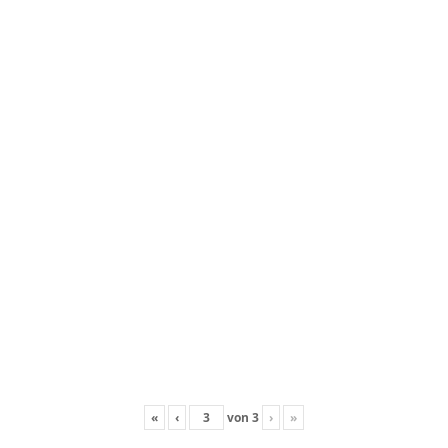
«
‹
von
3
›
»