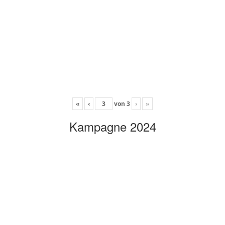
«
‹
von
3
›
»
Kampagne 2024