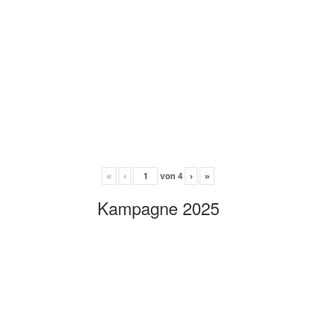
«
‹
von
4
›
»
Kampagne 2025