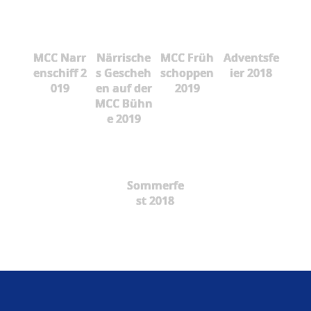
MCC Narr
Närrische
MCC Früh
Adventsfe
enschiff 2
s Gescheh
schoppen
ier 2018
019
en auf der
2019
MCC Bühn
e 2019
Sommerfe
st 2018