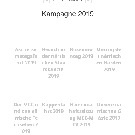
Kampagne 2019
Aschersa
Besuch in
Rosenmo
Umzug de
mstagsfa
der närris
ntag 2019
r närrisch
hrt 2019
chen Staa
en Garden
tskanzlei
2019
2019
Der MCC u
Kappenfa
Gemeinsc
Unsere nä
nd das nä
hrt 2019
haftssitzu
rrischen G
rrische Fe
ng MCC-M
äste 2019
rnsehen 2
CV 2019
019