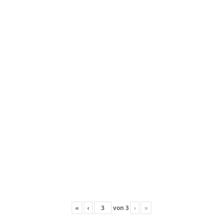
«
‹
von
3
›
»