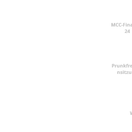
MCC-Fina
24
Prunkfr
nsitz