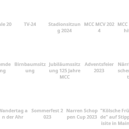
le 20
TV-24
Stadionsitzun
MCC MCV 202
MCC 
g 2024
4
hi
emde
Birnbaumsitz
Jubiläumssitz
Adventsfeier
Närr
ung
ung
ung 125 Jahre
2023
sche
MCC
Wandertag a
Sommerfest 2
Narren Schop
"Kölsche Fr
n der Ahr
023
pen Cup 2023
de" auf Stip
isite in Mai