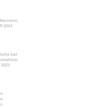
Narrensc
ff 2024
ische Zwi
nmahlzei
t 2023
ün
pv
nz