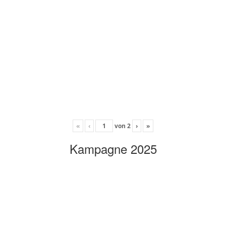
«
‹
von
2
›
»
Kampagne 2025