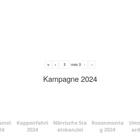
«
‹
von
3
›
»
Kampagne 2024
amst
Kappenfahrt
Närrische Sta
Rosenmonta
Umz
24
2024
atskanzlei
g 2024
ard