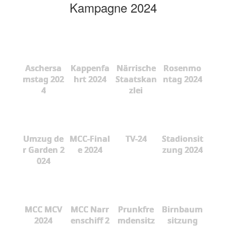
Kampagne 2024
Aschersa
Kappenfa
Närrische
Rosenmo
mstag 202
hrt 2024
Staatskan
ntag 2024
4
zlei
Umzug de
MCC-Final
TV-24
Stadionsit
r Garden 2
e 2024
zung 2024
024
MCC MCV
MCC Narr
Prunkfre
Birnbaum
2024
enschiff 2
mdensitz
sitzung