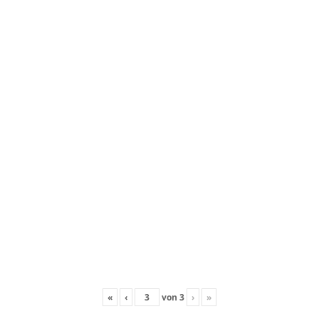
«
‹
von
3
›
»