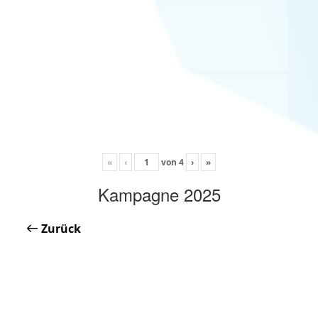
«
‹
von
4
›
»
Kampagne 2025
Zurück