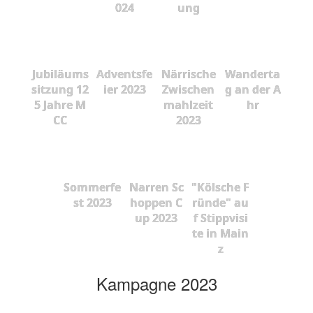
024
ung
Jubiläums
Adventsfe
Närrische
Wanderta
sitzung 12
ier 2023
Zwischen
g an der A
5 Jahre M
mahlzeit
hr
CC
2023
Sommerfe
Narren Sc
"Kölsche F
st 2023
hoppen C
ründe" au
up 2023
f Stippvisi
te in Main
z
Kampagne 2023