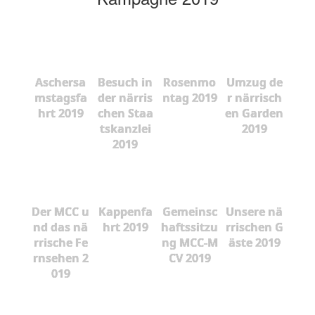
Aschersa
Besuch in
Rosenmo
Umzug de
mstagsfa
der närris
ntag 2019
r närrisch
hrt 2019
chen Staa
en Garden
tskanzlei
2019
2019
Der MCC u
Kappenfa
Gemeinsc
Unsere nä
nd das nä
hrt 2019
haftssitzu
rrischen G
rrische Fe
ng MCC-M
äste 2019
rnsehen 2
CV 2019
019