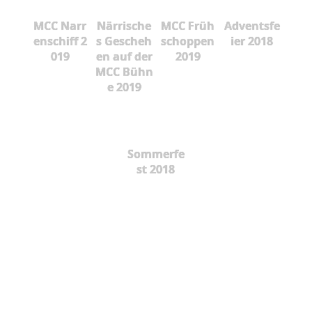
MCC Narr
Närrische
MCC Früh
Adventsfe
enschiff 2
s Gescheh
schoppen
ier 2018
019
en auf der
2019
MCC Bühn
e 2019
Sommerfe
st 2018