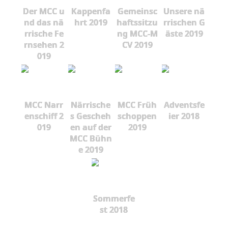
Der MCC u
Kappenfa
Gemeinsc
Unsere nä
nd das nä
hrt 2019
haftssitzu
rrischen G
rrische Fe
ng MCC-M
äste 2019
rnsehen 2
CV 2019
019
MCC Narr
Närrische
MCC Früh
Adventsfe
enschiff 2
s Gescheh
schoppen
ier 2018
019
en auf der
2019
MCC Bühn
e 2019
Sommerfe
st 2018