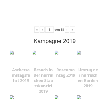
«
‹
von
18
›
»
Kampagne 2019
Aschersa
Besuch in
Rosenmo
Umzug de
mstagsfa
der närris
ntag 2019
r närrisch
hrt 2019
chen Staa
en Garden
tskanzlei
2019
2019