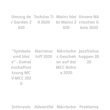
Umzug de
Tschüss Ti
Mainz blei
Unsere Nä
r Garden 2
ll 2020
bt Mainz 2
rrischen G
020
020
äste 2020
"Symbole
Narrensc
Närrische
Jazzfrühsc
und Idol
hiff 2020
s Gescheh
hoppen 20
e" - Gemei
en auf der
20
nschaftssi
MCC Bühn
tzung MC
e 2020
V-MCC 202
0
Inthronis
Adventfei
Närrische
Proklama