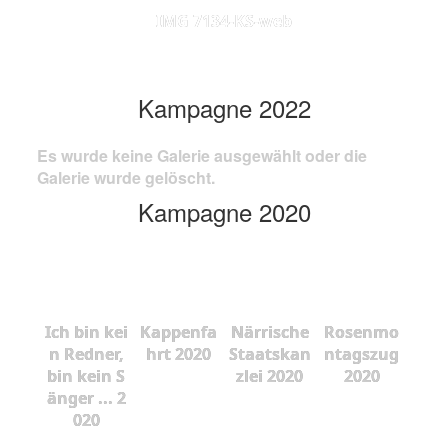
IMG 7134-KS-web
Kampagne 2022
Es wurde keine Galerie ausgewählt oder die
Galerie wurde gelöscht.
Kampagne 2020
Ich bin kei
Kappenfa
Närrische
Rosenmo
n Redner,
hrt 2020
Staatskan
ntagszug
bin kein S
zlei 2020
2020
änger ... 2
020