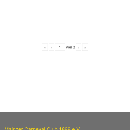
«
‹
von
2
›
»
Mainzer Carneval Club 1899 e.V.