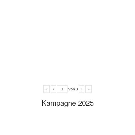
«
‹
von
3
›
»
Kampagne 2025