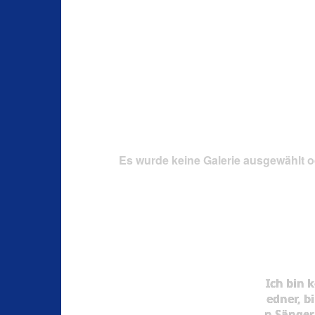
Es wurde keine Galerie ausgewählt o
Ich bin k
edner, bi
n Sänger 