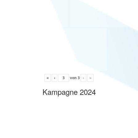
«
‹
von
3
›
»
Kampagne 2024