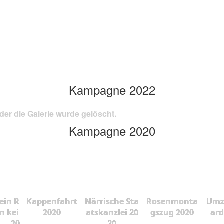
Kampagne 2022
der die Galerie wurde gelöscht.
Kampagne 2020
ein R
Kappenfahrt
Närrische Sta
Rosenmonta
Umz
n kei
2020
atskanzlei 20
gszug 2020
ard
... 20
20