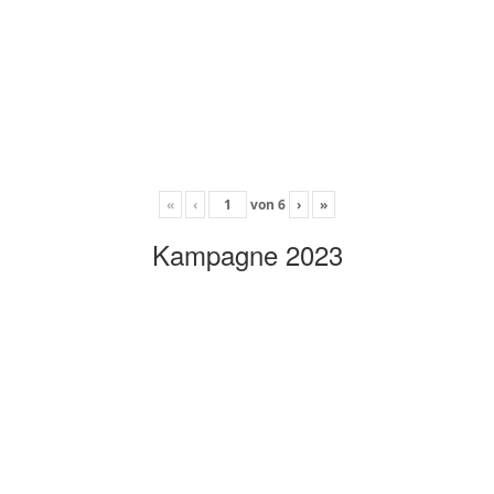
«
‹
von
6
›
»
Kampagne 2023