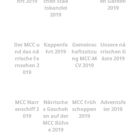
hrt 2019
chen Staa
en Garden
tskanzlei
2019
2019
Der MCC u
Kappenfa
Gemeinsc
Unsere nä
nd das nä
hrt 2019
haftssitzu
rrischen G
rrische Fe
ng MCC-M
äste 2019
rnsehen 2
CV 2019
019
MCC Narr
Närrische
MCC Früh
Adventsfe
enschiff 2
s Gescheh
schoppen
ier 2018
019
en auf der
2019
MCC Bühn
e 2019