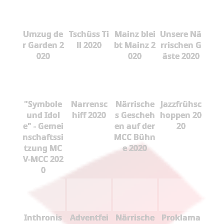
Umzug de
Tschüss Ti
Mainz blei
Unsere Nä
r Garden 2
ll 2020
bt Mainz 2
rrischen G
020
020
äste 2020
"Symbole
Narrensc
Närrische
Jazzfrühsc
und Idol
hiff 2020
s Gescheh
hoppen 20
e" - Gemei
en auf der
20
nschaftssi
MCC Bühn
tzung MC
e 2020
V-MCC 202
0
Inthronis
Adventfei
Närrische
Proklama