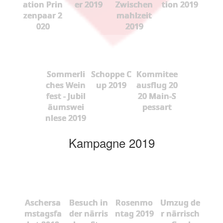
ation Prin
er 2019
Zwischen
tion 2019
zenpaar 2
mahlzeit
020
2019
Sommerli
Schoppe C
Kommitee
ches Wein
up 2019
ausflug 20
fest - Jubil
20 Main-S
äumswei
pessart
nlese 2019
Kampagne 2019
Aschersa
Besuch in
Rosenmo
Umzug de
mstagsfa
der närris
ntag 2019
r närrisch