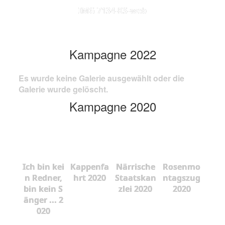
IMG 7134-KS-web
Kampagne 2022
Es wurde keine Galerie ausgewählt oder die
Galerie wurde gelöscht.
Kampagne 2020
Ich bin kei
Kappenfa
Närrische
Rosenmo
n Redner,
hrt 2020
Staatskan
ntagszug
bin kein S
zlei 2020
2020
änger ... 2
020