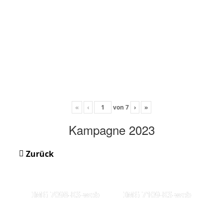
«
‹
von
7
›
»
Kampagne 2023
Zurück
IMG 7098-KS-web
IMG 7109-KS-web