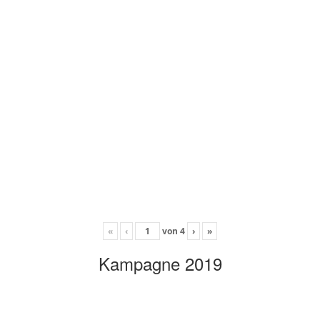
«
‹
von
4
›
»
Kampagne 2019