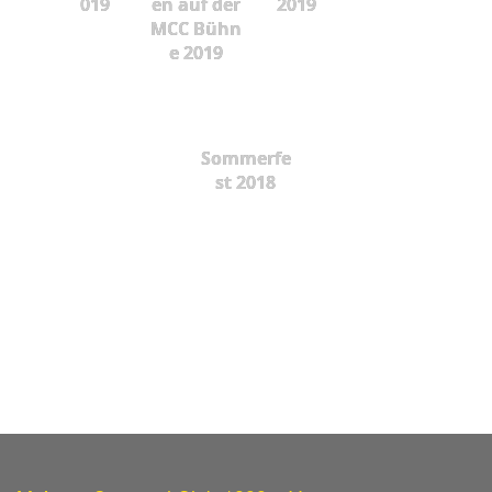
019
en auf der
2019
MCC Bühn
e 2019
Sommerfe
st 2018