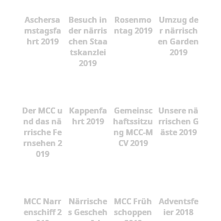
Aschersa
Besuch in
Rosenmo
Umzug de
mstagsfa
der närris
ntag 2019
r närrisch
hrt 2019
chen Staa
en Garden
tskanzlei
2019
2019
Der MCC u
Kappenfa
Gemeinsc
Unsere nä
nd das nä
hrt 2019
haftssitzu
rrischen G
rrische Fe
ng MCC-M
äste 2019
rnsehen 2
CV 2019
019
MCC Narr
Närrische
MCC Früh
Adventsfe
enschiff 2
s Gescheh
schoppen
ier 2018