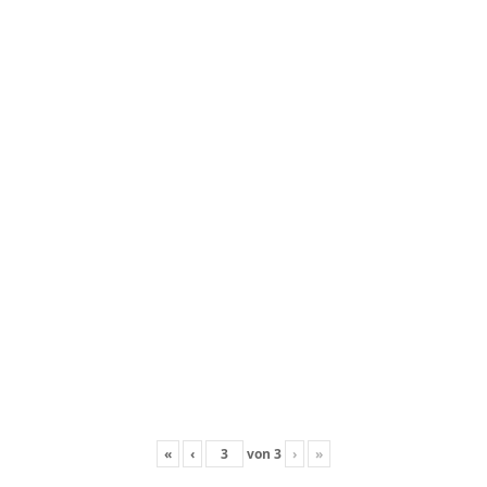
«
‹
von
3
›
»