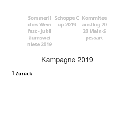
Sommerli
Schoppe C
Kommitee
ches Wein
up 2019
ausflug 20
fest - Jubil
20 Main-S
äumswei
pessart
nlese 2019
Kampagne 2019
Zurück