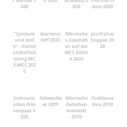
r Garden 2
ll 2020
bt Mainz 2
rrischen G
020
020
äste 2020
"Symbole
Narrensc
Närrische
Jazzfrühsc
und Idol
hiff 2020
s Gescheh
hoppen 20
e" - Gemei
en auf der
20
nschaftssi
MCC Bühn
tzung MC
e 2020
V-MCC 202
0
Inthronis
Adventfei
Närrische
Proklama
ation Prin
er 2019
Zwischen
tion 2019
zenpaar 2
mahlzeit
020
2019