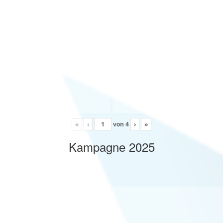
«
‹
von
4
›
»
Kampagne 2025