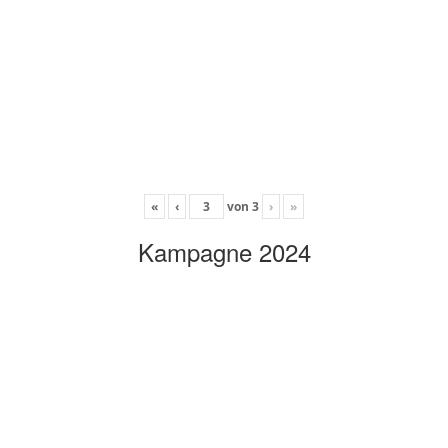
«
‹
von
3
›
»
Kampagne 2024