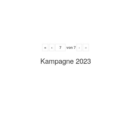
«
‹
von
7
›
»
Kampagne 2023