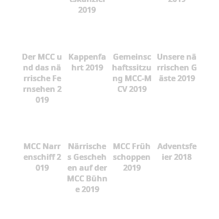
2019
Der MCC u
Kappenfa
Gemeinsc
Unsere nä
nd das nä
hrt 2019
haftssitzu
rrischen G
rrische Fe
ng MCC-M
äste 2019
rnsehen 2
CV 2019
019
MCC Narr
Närrische
MCC Früh
Adventsfe
enschiff 2
s Gescheh
schoppen
ier 2018
019
en auf der
2019
MCC Bühn
e 2019