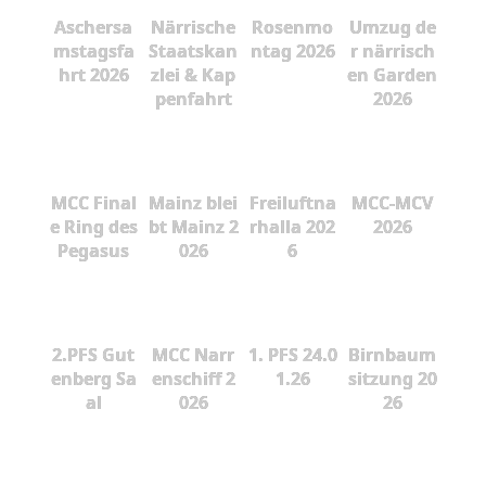
Aschersa
Närrische
Rosenmo
Umzug de
mstagsfa
Staatskan
ntag 2026
r närrisch
hrt 2026
zlei & Kap
en Garden
penfahrt
2026
MCC Final
Mainz blei
Freiluftna
MCC-MCV
e Ring des
bt Mainz 2
rhalla 202
2026
Pegasus
026
6
2.PFS Gut
MCC Narr
1. PFS 24.0
Birnbaum
enberg Sa
enschiff 2
1.26
sitzung 20
al
026
26