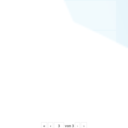
«
‹
von
3
›
»