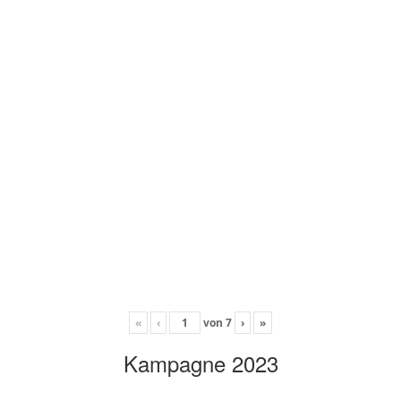
«
‹
von
7
›
»
Kampagne 2023