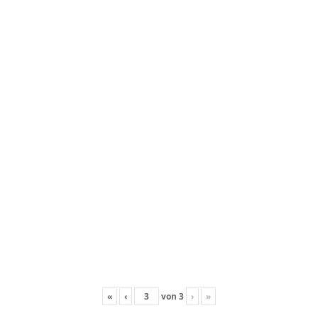
«
‹
von
3
›
»