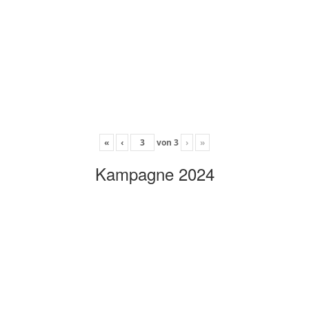
«
‹
von
3
›
»
Kampagne 2024