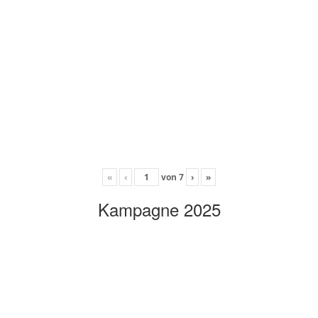
«
‹
von
7
›
»
Kampagne 2025