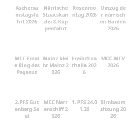
Aschersa
Närrische
Rosenmo
Umzug de
mstagsfa
Staatskan
ntag 2026
r närrisch
hrt 2026
zlei & Kap
en Garden
penfahrt
2026
MCC Final
Mainz blei
Freiluftna
MCC-MCV
e Ring des
bt Mainz 2
rhalla 202
2026
Pegasus
026
6
2.PFS Gut
MCC Narr
1. PFS 24.0
Birnbaum
enberg Sa
enschiff 2
1.26
sitzung 20
al
026
26