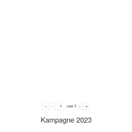
«
‹
von
7
›
»
Kampagne 2023