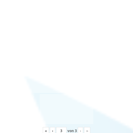
«
‹
von
3
›
»