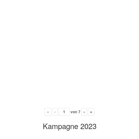
«
‹
von
7
›
»
Kampagne 2023