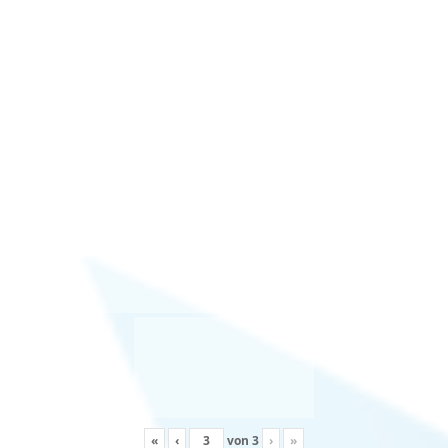
«
‹
von
3
›
»