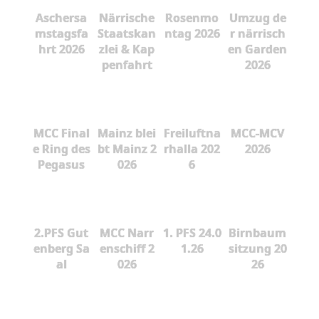
Aschersa
Närrische
Rosenmo
Umzug de
mstagsfa
Staatskan
ntag 2026
r närrisch
hrt 2026
zlei & Kap
en Garden
penfahrt
2026
MCC Final
Mainz blei
Freiluftna
MCC-MCV
e Ring des
bt Mainz 2
rhalla 202
2026
Pegasus
026
6
2.PFS Gut
MCC Narr
1. PFS 24.0
Birnbaum
enberg Sa
enschiff 2
1.26
sitzung 20
al
026
26