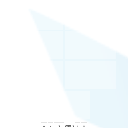
«
‹
von
3
›
»