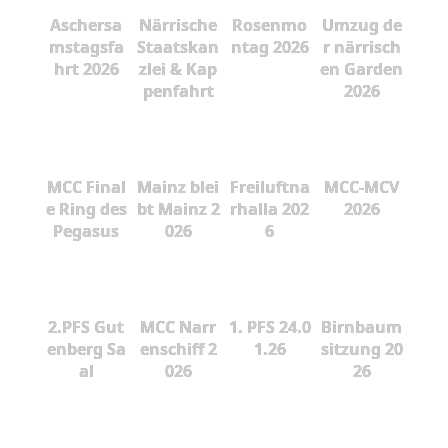
Aschersa
Närrische
Rosenmo
Umzug de
mstagsfa
Staatskan
ntag 2026
r närrisch
hrt 2026
zlei & Kap
en Garden
penfahrt
2026
MCC Final
Mainz blei
Freiluftna
MCC-MCV
e Ring des
bt Mainz 2
rhalla 202
2026
Pegasus
026
6
2.PFS Gut
MCC Narr
1. PFS 24.0
Birnbaum
enberg Sa
enschiff 2
1.26
sitzung 20
al
026
26