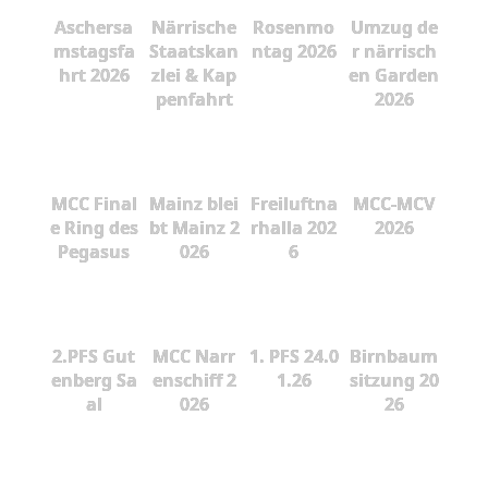
Aschersa
Närrische
Rosenmo
Umzug de
mstagsfa
Staatskan
ntag 2026
r närrisch
hrt 2026
zlei & Kap
en Garden
penfahrt
2026
MCC Final
Mainz blei
Freiluftna
MCC-MCV
e Ring des
bt Mainz 2
rhalla 202
2026
Pegasus
026
6
2.PFS Gut
MCC Narr
1. PFS 24.0
Birnbaum
enberg Sa
enschiff 2
1.26
sitzung 20
al
026
26