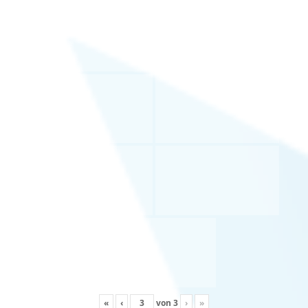
«
‹
von
3
›
»