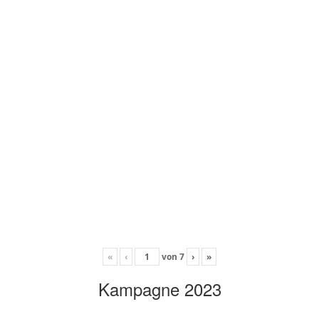
«
‹
von
7
›
»
Kampagne 2023