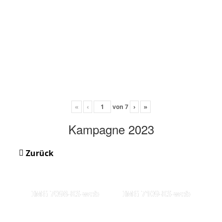
«
‹
von
7
›
»
Kampagne 2023
Zurück
IMG 7098-KS-web
IMG 7109-KS-web