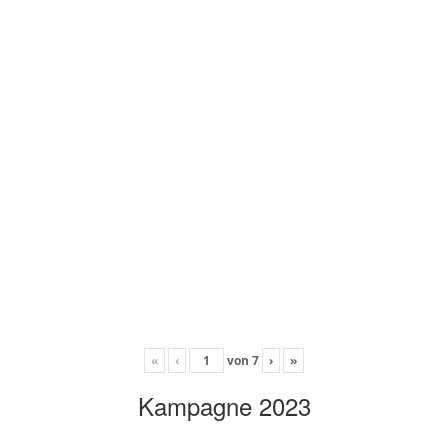
«
‹
von
7
›
»
Kampagne 2023