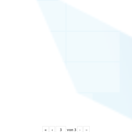
«
‹
von
3
›
»