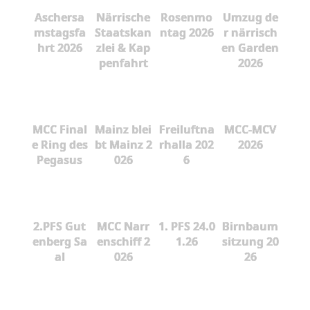
Aschersa
Närrische
Rosenmo
Umzug de
mstagsfa
Staatskan
ntag 2026
r närrisch
hrt 2026
zlei & Kap
en Garden
penfahrt
2026
MCC Final
Mainz blei
Freiluftna
MCC-MCV
e Ring des
bt Mainz 2
rhalla 202
2026
Pegasus
026
6
2.PFS Gut
MCC Narr
1. PFS 24.0
Birnbaum
enberg Sa
enschiff 2
1.26
sitzung 20
al
026
26