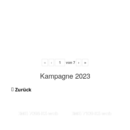
«
‹
von
7
›
»
Kampagne 2023
Zurück
IMG 7098-KS-web
IMG 7109-KS-web