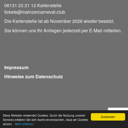
06131 23 21 12 Kartenstelle
tickets@mainzercarneval.club
Die Kartenstelle ist ab November 2026 wieder besetzt.
Sie können uns Ihr Anliegen jederzeit per E-Mail mitteilen.
Impressum
Hinweise zum Datenschutz
Diese Website verwendet Cookies. Durch die Nutzung unserer
Zustimmen
Services erklären Sie sich damit einverstanden, dass wir Cookies
Webdesign Seventum
setzen.
- Mehr erfahren