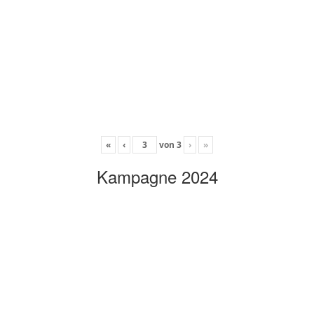
«
‹
von
3
›
»
Kampagne 2024