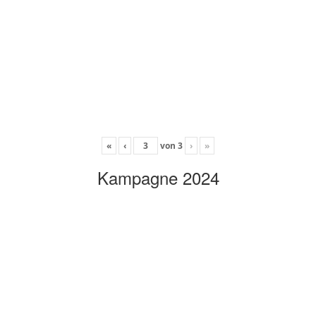
«
‹
von
3
›
»
Kampagne 2024