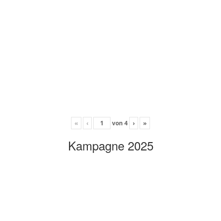
«
‹
von
4
›
»
Kampagne 2025