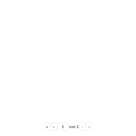
«
‹
von
3
›
»