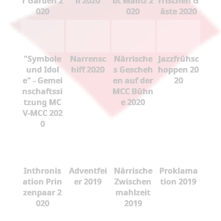
r Garden 2
ll 2020
bt Mainz 2
rrischen G
020
020
äste 2020
"Symbole
Narrensc
Närrische
Jazzfrühsc
und Idol
hiff 2020
s Gescheh
hoppen 20
e" - Gemei
en auf der
20
nschaftssi
MCC Bühn
tzung MC
e 2020
V-MCC 202
0
Inthronis
Adventfei
Närrische
Proklama
ation Prin
er 2019
Zwischen
tion 2019
zenpaar 2
mahlzeit
020
2019