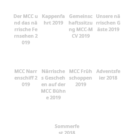
Der MCC u
Kappenfa
Gemeinsc
Unsere nä
nd das nä
hrt 2019
haftssitzu
rrischen G
rrische Fe
ng MCC-M
äste 2019
rnsehen 2
CV 2019
019
MCC Narr
Närrische
MCC Früh
Adventsfe
enschiff 2
s Gescheh
schoppen
ier 2018
019
en auf der
2019
MCC Bühn
e 2019
Sommerfe
st 2018