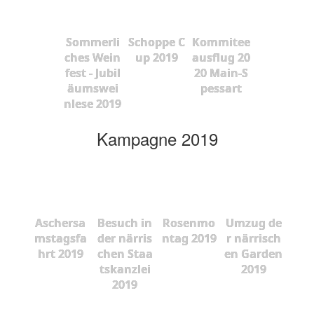
Sommerli
Schoppe C
Kommitee
ches Wein
up 2019
ausflug 20
fest - Jubil
20 Main-S
äumswei
pessart
nlese 2019
Kampagne 2019
Aschersa
Besuch in
Rosenmo
Umzug de
mstagsfa
der närris
ntag 2019
r närrisch
hrt 2019
chen Staa
en Garden
tskanzlei
2019
2019