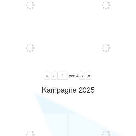
«
‹
von
4
›
»
Kampagne 2025