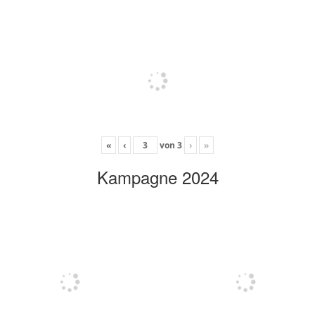
«
‹
von
3
›
»
Kampagne 2024