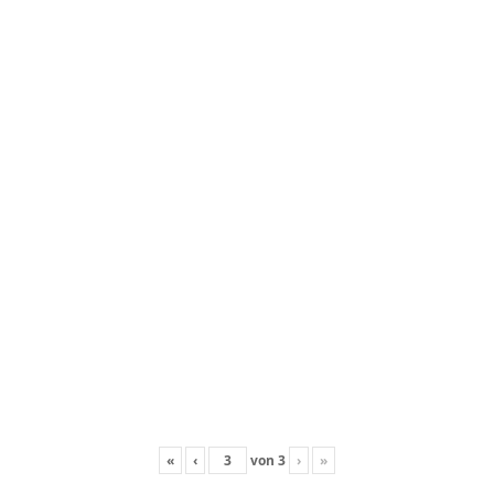
«
‹
von
3
›
»