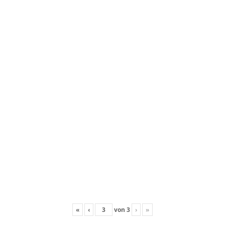
«
‹
von
3
›
»