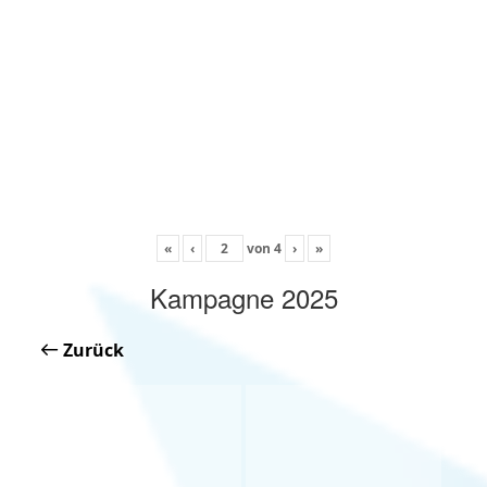
«
‹
von
4
›
»
Kampagne 2025
Zurück