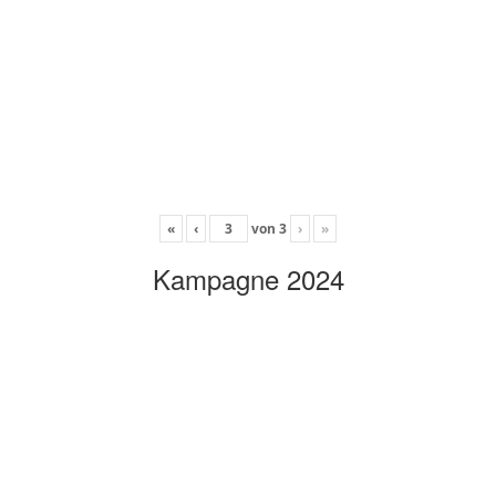
«
‹
von
3
›
»
Kampagne 2024