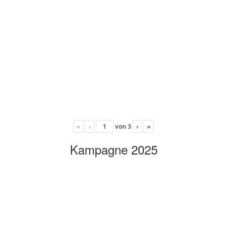
«
‹
von
3
›
»
Kampagne 2025