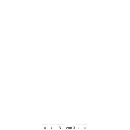
«
‹
von
3
›
»