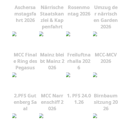
Aschersa
Närrische
Rosenmo
Umzug de
mstagsfa
Staatskan
ntag 2026
r närrisch
hrt 2026
zlei & Kap
en Garden
penfahrt
2026
MCC Final
Mainz blei
Freiluftna
MCC-MCV
e Ring des
bt Mainz 2
rhalla 202
2026
Pegasus
026
6
2.PFS Gut
MCC Narr
1. PFS 24.0
Birnbaum
enberg Sa
enschiff 2
1.26
sitzung 20
al
026
26