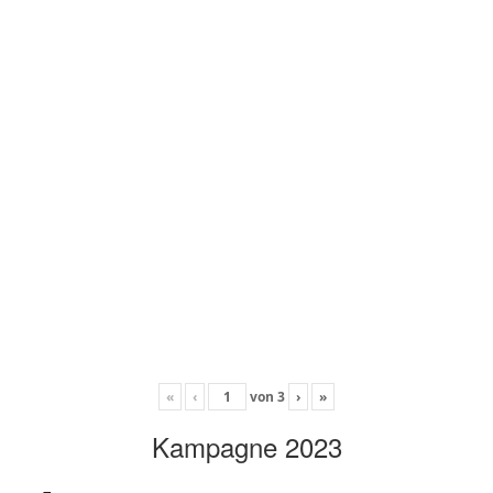
«
‹
von
3
›
»
Kampagne 2023