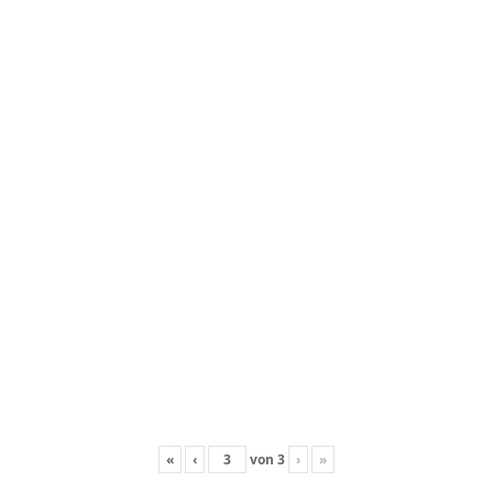
«
‹
von
3
›
»