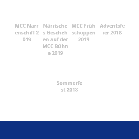
MCC Narr
Närrische
MCC Früh
Adventsfe
enschiff 2
s Gescheh
schoppen
ier 2018
019
en auf der
2019
MCC Bühn
e 2019
Sommerfe
st 2018