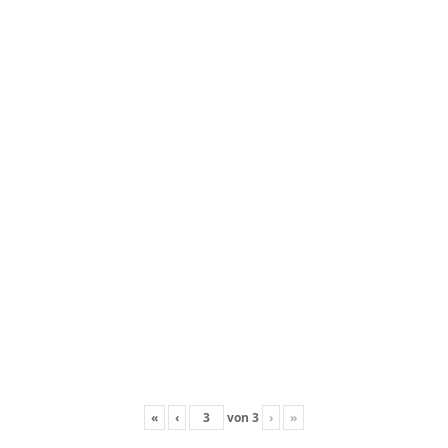
«
‹
von
3
›
»