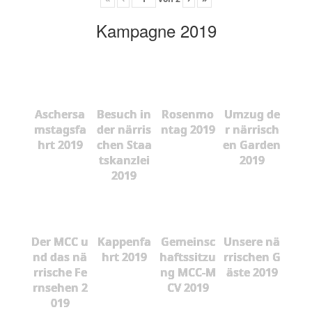
Kampagne 2019
Aschersa
Besuch in
Rosenmo
Umzug de
mstagsfa
der närris
ntag 2019
r närrisch
hrt 2019
chen Staa
en Garden
tskanzlei
2019
2019
Der MCC u
Kappenfa
Gemeinsc
Unsere nä
nd das nä
hrt 2019
haftssitzu
rrischen G
rrische Fe
ng MCC-M
äste 2019
rnsehen 2
CV 2019
019