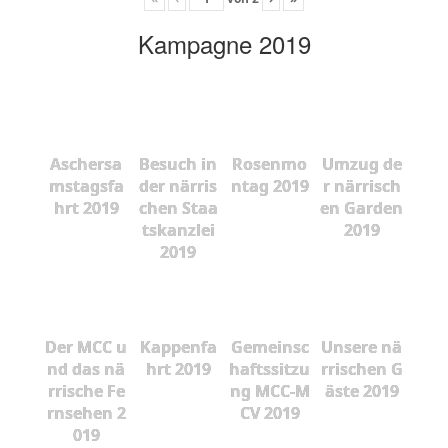
Kampagne 2019
Aschersa
Besuch in
Rosenmo
Umzug de
mstagsfa
der närris
ntag 2019
r närrisch
hrt 2019
chen Staa
en Garden
tskanzlei
2019
2019
Der MCC u
Kappenfa
Gemeinsc
Unsere nä
nd das nä
hrt 2019
haftssitzu
rrischen G
rrische Fe
ng MCC-M
äste 2019
rnsehen 2
CV 2019
019