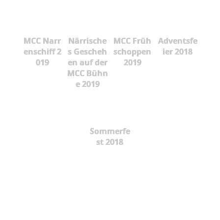
MCC Narr
Närrische
MCC Früh
Adventsfe
enschiff 2
s Gescheh
schoppen
ier 2018
019
en auf der
2019
MCC Bühn
e 2019
Sommerfe
st 2018