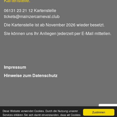
Kartenstelle:
06131 23 21 12 Kartenstelle
tickets@mainzercarneval.club
Die Kartenstelle ist ab November 2026 wieder besetzt.
Sie können uns Ihr Anliegen jederzeit per E-Mail mitteilen.
Impressum
Hinweise zum Datenschutz
Diese Website verwendet Cookies. Durch die Nutzung unserer
Zustimmen
Services erklären Sie sich damit einverstanden, dass wir Cookies
Webdesign Seventum