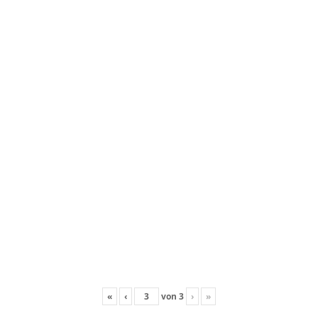
«
‹
von
3
›
»